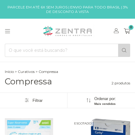
PARCELE EM ATÉ 6X SEM JUROS | ENVIO PARA TODO BRASIL | 3%
DE DESCONTO À VISTA
0
Início
>
Curativos
>
Compressa
Compressa
2 produtos
Ordenar por:
Filtrar
Mais vendidos
ESGOTADO