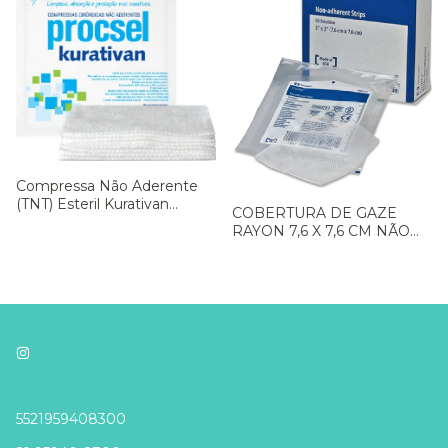
Compressa Não Aderente
(TNT) Esteril Kurativan
COBERTURA DE GAZE
7,5X7,5cm - Procsel
RAYON 7,6 X 7,6 CM NÃO
ADERENTE COM
PETROLATUM - COVIDIEN
- Cx 50 un.
5521959408300